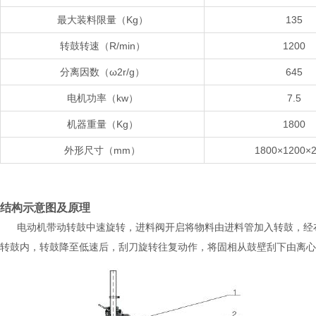
最大装料限量（Kg）
135
转鼓转速（R/min）
1200
分离因数（ω2r/g）
645
电机功率（kw）
7.5
机器重量（Kg）
1800
外形尺寸（mm）
1800×1200×
结构示意图及原理
电动机带动转鼓中速旋转，进料阀开启将物料由进料管加入转鼓，经布
转鼓内，转鼓降至低速后，刮刀旋转往复动作，将固相从鼓壁刮下由离心