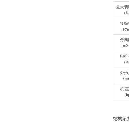
最大装
（K
转鼓
（R/
分离
（ω2
电机
（k
外形
（m
机器
（k
结构示