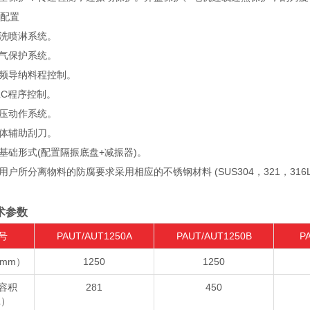
配置
洗喷淋系统。
气保护系统。
频导纳料程控制。
C程序控制。
压动作系统。
体辅助刮刀。
础形式(配置隔振底盘+减振器)。
户所分离物料的防腐要求采用相应的不锈钢材料 (SUS304，321，316
术参数
号
PAUT/AUT1250A
PAUT/AUT1250B
P
mm）
1250
1250
容积
281
450
L）