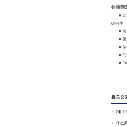
标准制
■ 结
碳钢件，
■ 所
■ 采用
■ 传动
■ 气动
■ PA
相关文
利用
什么