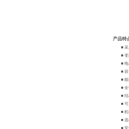
产品特
■ 采用
■ 变
■ 电
■ 容
■ 能
■ 全
■ 结构
■ 可采
■ 机
■ 选
■ 安