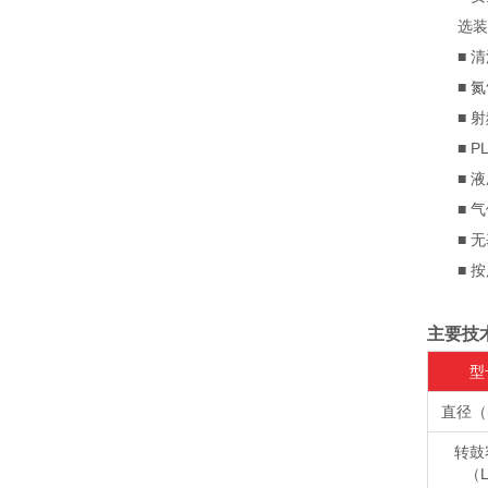
选装
■ 清
■ 氮
■ 射
■ PL
■ 液
■ 气
■ 无基
■ 按用
主要技
型
直径（
转鼓
（