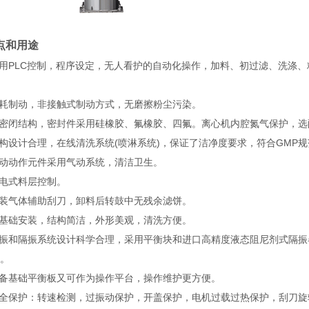
点和用途
PLC控制，程序设定，无人看护的自动化操作，加料、初过滤、洗涤、精
耗制动，非接触式制动方式，无磨擦粉尘污染。
密闭结构，密封件采用硅橡胶、氟橡胶、四氟。离心机内腔氮气保护，选
设计合理，在线清洗系统(喷淋系统)，保证了洁净度要求，符合GMP规
动动作元件采用气动系统，清洁卫生。
电式料层控制。
装气体辅助刮刀，卸料后转鼓中无残余滤饼。
基础安装，结构简洁，外形美观，清洗方便。
振和隔振系统设计科学合理，采用平衡块和进口高精度液态阻尼剂式隔振
。
备基础平衡板又可作为操作平台，操作维护更方便。
全保护：转速检测，过振动保护，开盖保护，电机过载过热保护，刮刀旋