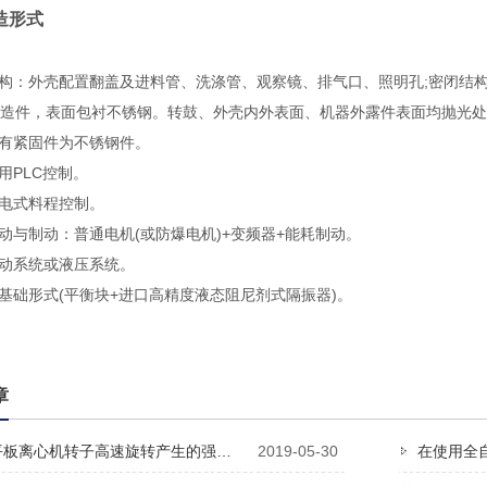
造形式
：外壳配置翻盖及进料管、洗涤管、观察镜、排气口、照明孔;密闭结构，
造件，表面包衬不锈钢。转鼓、外壳内外表面、机器外露件表面均抛光处
有紧固件为不锈钢件。
PLC控制。
电式料程控制。
与制动：普通电机(或防爆电机)+变频器+能耗制动。
动系统或液压系统。
础形式(平衡块+进口高精度液态阻尼剂式隔振器)。
章
平板离心机转子高速旋转产生的强…
2019-05-30
在使用全