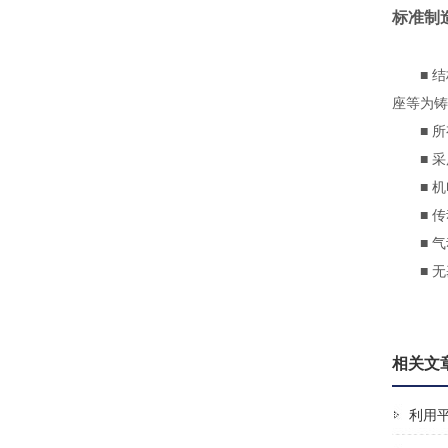
标准制
■ 结构
座等为铸
■ 所
■ 采用
■ 机
■ 传动
■ 气
■ 无基
相关文
利用