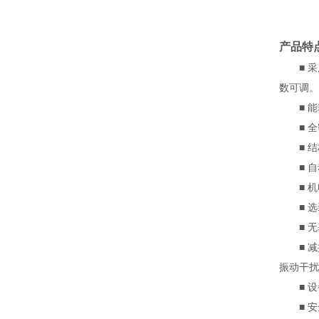
产品特
■ 采用
数可调。
■ 能
■ 全
■ 结构
■ 自
■ 机
■ 选
■ 无
■ 减
振动干扰
■ 设
■ 安